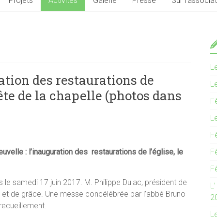
Projets
Activités
Galerie
Presse
Sur l’associa
L
ration des restaurations de
L
 fête de la chapelle (photos dans
F
L
F
elle : l’inauguration des restaurations de l’église, le
F
F
 le samedi 17 juin 2017. M. Philippe Dulac, président de
L
e et de grâce. Une messe concélébrée par l’abbé Bruno
2
recueillement.
L