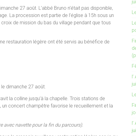
ju
imanche 27 août. L’abbé Bruno n’était pas disponible,
L
nage. La procession est partie de l’église à 15h sous un
la croix de mission du bas du village pendant que tous
L
po
Fi
une restauration légère ont été servis au bénéfice de
de
(p
F
l’
ju
a le dimanche 27 août.
L
avit la colline jusqu’à la chapelle. Trois stations de
Fi
ée, un concert champêtre favorise le recueillement et la
j
l’
re avec navette pour la fin du parcours).
ju