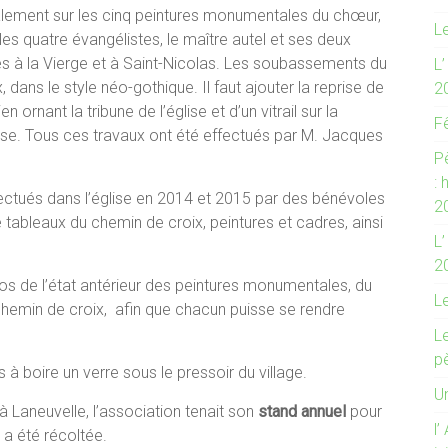
palement sur les cinq peintures monumentales du chœur,
Le
 les quatre évangélistes, le maître autel et ses deux
iés à la Vierge et à Saint-Nicolas. Les soubassements du
L
dans le style néo-gothique. Il faut ajouter la reprise de
2
 ornant la tribune de l’église et d’un vitrail sur la
F
glise. Tous ces travaux ont été effectués par M. Jacques
P
:
fectués dans l’église en 2014 et 2015 par des bénévoles
2
 tableaux du chemin de croix, peintures et cadres, ainsi
L’
2
os de l’état antérieur des peintures monumentales, du
L
chemin de croix, afin que chacun puisse se rendre
Le
p
és à boire un verre sous le pressoir du village.
Un
à Laneuvelle, l’association tenait son
stand annuel
pour
l’
 a été récoltée.