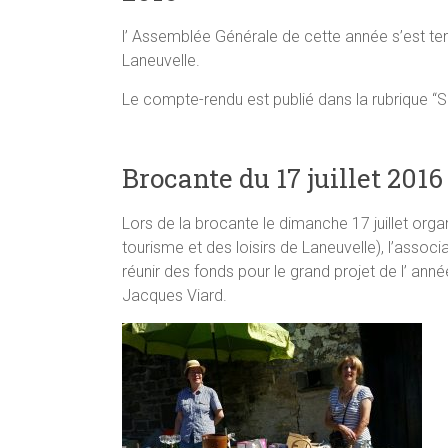
l’ Assemblée Générale de cette année s’est tenu
Laneuvelle.
Le compte-rendu est publié dans la rubrique “Su
Brocante du 17 juillet 2016
Lors de la brocante le dimanche 17 juillet org
tourisme et des loisirs de Laneuvelle), l’associ
réunir des fonds pour le grand projet de l’ anné
Jacques Viard.