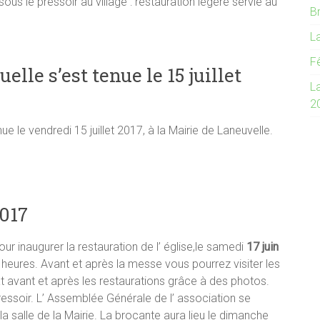
sous le pressoir au village : restauration légère servie au
Br
L
Fê
lle s’est tenue le 15 juillet
La
2
e le vendredi 15 juillet 2017, à la Mairie de Laneuvelle.
017
ur inaugurer la restauration de l’ église,le samedi
17 juin
eures. Avant et après la messe vous pourrez visiter les
at avant et après les restaurations grâce à des photos.
e pressoir. L’ Assemblée Générale de l’ association se
a salle de la Mairie. La brocante aura lieu le dimanche