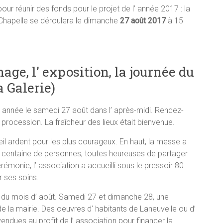
 pour réunir des fonds pour le projet de l’ année 2017 : la
a Chapelle se déroulera le dimanche
27 août 2017
à 15
inage, l’ exposition, la journée du
 Galerie)
e année le samedi 27 août dans l’ après-midi. Rendez-
a procession. La fraîcheur des lieux était bienvenue.
eil ardent pour les plus courageux. En haut, la messe a
une centaine de personnes, toutes heureuses de partager
émonie, l’ association a accueilli sous le pressoir 80
 ses soins.
in du mois d’ août. Samedi 27 et dimanche 28, une
de la mairie. Des oeuvres d’ habitants de Laneuvelle ou d’
endues au profit de l’ association pour financer la