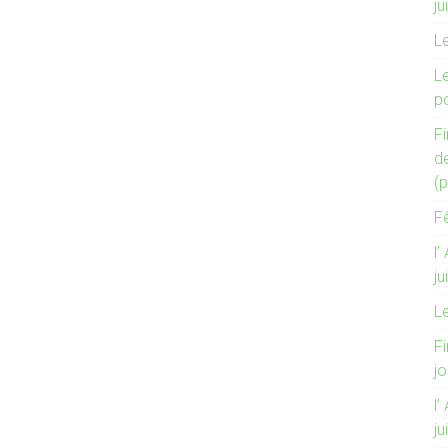
ju
L
L
po
Fi
de
(p
F
l’
ju
L
Fi
j
l’
ju