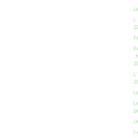
Le
L
2
F
P
:
2
L’
2
L
Le
p
Un
l’