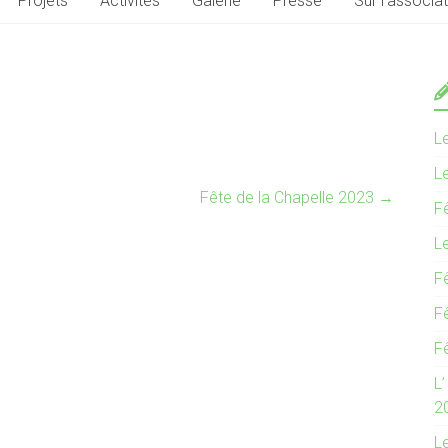
Projets
Activités
Galerie
Presse
Sur l’associa
L
L
Fête de la Chapelle 2023
→
F
L
F
F
F
L
2
L