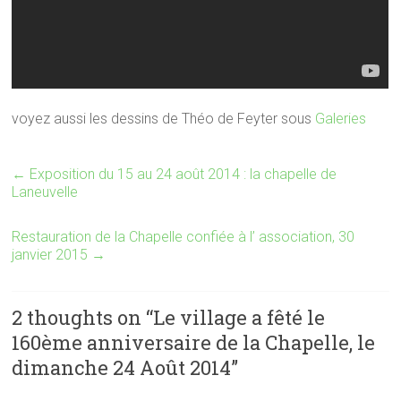
voyez aussi les dessins de Théo de Feyter sous
Galeries
←
Exposition du 15 au 24 août 2014 : la chapelle de
Laneuvelle
Restauration de la Chapelle confiée à l’ association, 30
janvier 2015
→
2 thoughts on “
Le village a fêté le
160ème anniversaire de la Chapelle, le
dimanche 24 Août 2014
”